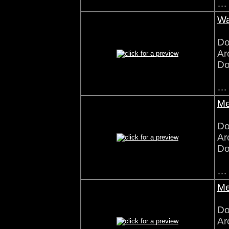
…
Wa
Do
Ar
Do
…
Me
Do
Ar
Do
…
Me
Do
Ar