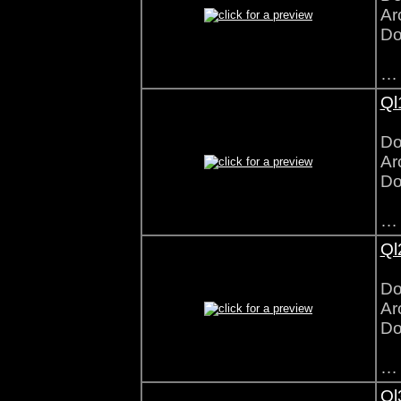
Ar
Do
…
Ql
Do
Ar
Do
…
Ql
Do
Ar
Do
…
Ql