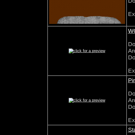
Do
Ex
W
Do
Ar
Do
Ex
Pi
Do
Ar
Do
Ex
St