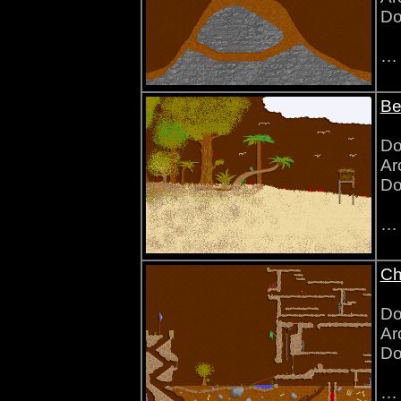
Do
…
Be
Do
Ar
Do
…
Ch
Do
Ar
Do
…