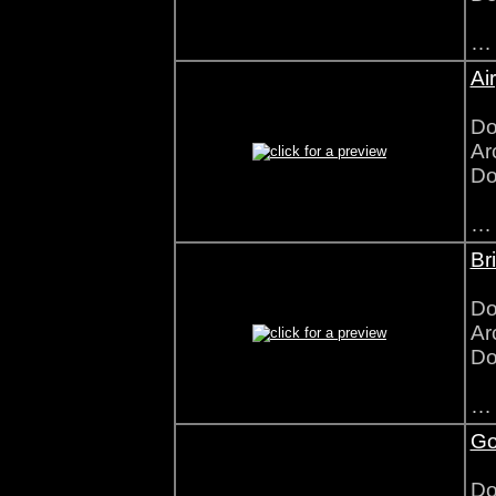
…
Ai
Do
Ar
Do
…
Br
Do
Ar
Do
…
Go
Do