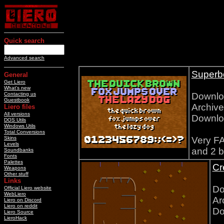
Quick search
Advanced search
Superb
General
Get Liero
What's new
Contacting us
Downlo
Guestbook
Archive
Liero files
All versions
Downlo
DOS Utils
Windows Utils
Total Conversions
Skins
Very FA
Levels
and 2 b
Soundbanks
Fonts
Palettes
Cr
Weapons
Other stuff
Links
Do
Official Liero website
WebLiero
Ar
Liero on Discord
Liero on reddit
Do
Liero Source
LieroHack