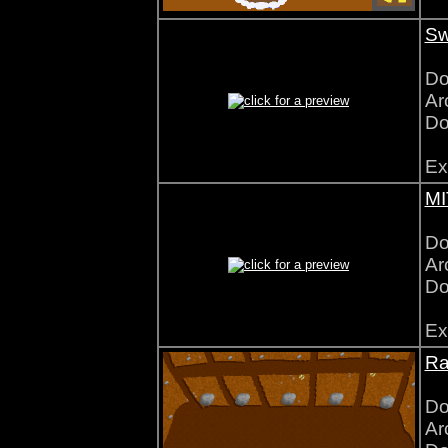
Sw
Do
Ar
Do
Ex
MI
Do
Ar
Do
Ex
Ra
Do
Ar