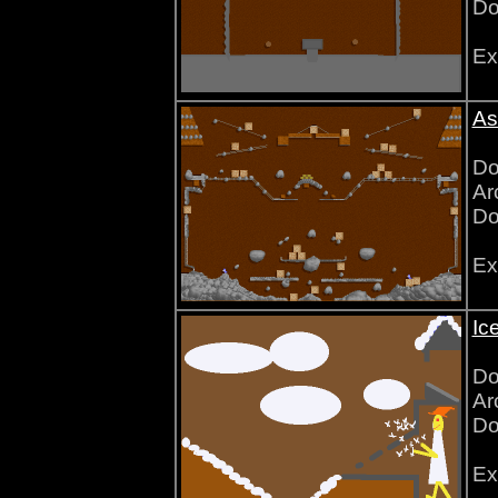
Do
Ex
As
Do
Ar
Do
Ex
Ic
Do
Ar
Do
Ex