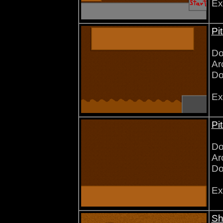
Ex
Pi
Do
Ar
Do
Ex
Pi
Do
Ar
Do
Ex
Sh