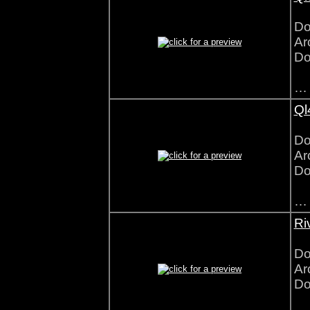
Do
Ar
Do
…
Ql
Do
Ar
Do
…
Ri
Do
Ar
Do